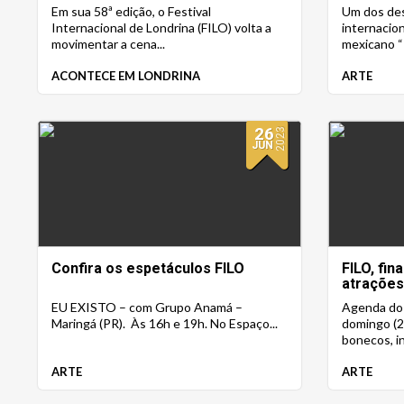
com mais de 50 atrações
Em sua 58ª edição, o Festival
Um dos de
Internacional de Londrina (FILO) volta a
internacio
movimentar a cena...
mexicano “T
ACONTECE EM LONDRINA
ARTE
26
2023
JUN
Confira os espetáculos FILO
FILO, fi
atrações
EU EXISTO – com Grupo Anamá –
Agenda do 
Maringá (PR). Às 16h e 19h. No Espaço...
domingo (2
bonecos, inf
ARTE
ARTE