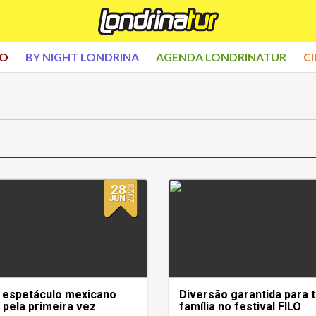
CO
BY NIGHT LONDRINA
AGENDA LONDRINATUR
C
28
2023
JUN
z espetáculo mexicano
Diversão garantida para 
 pela primeira vez
família no festival FILO