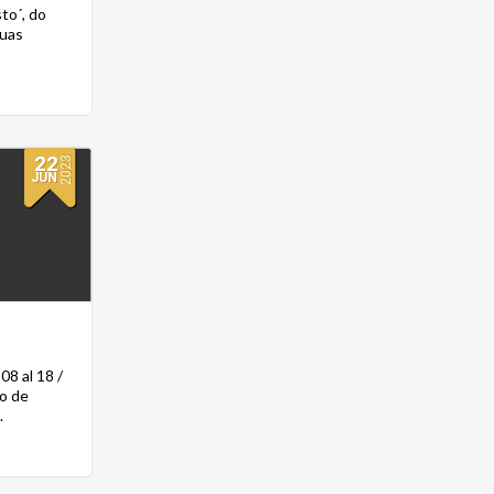
to´, do
duas
22
2023
JUN
08 al 18 /
o de
.