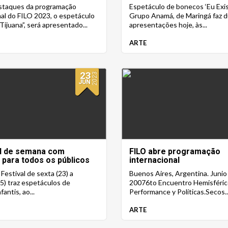
staques da programação
Espetáculo de bonecos ‘Eu Exis
nal do FILO 2023, o espetáculo
Grupo Anamá, de Maringá faz 
ijuana”, será apresentado...
apresentações hoje, às...
ARTE
23
2023
JUN
nal de semana com
FILO abre programação
 para todos os públicos
internacional
Festival de sexta (23) a
Buenos Aires, Argentina. Junio 
5) traz espetáculos de
20076to Encuentro Hemisféric
antis, ao...
Performance y Políticas.Secos..
ARTE