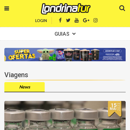
LOGIN
GUIAS
Viagens
News
15
2023
MAI