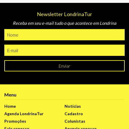
Newsletter LondrinaTur
Receba em seu e-mail tudo o que acontece em Londrina
Enviar
Menu
Home
Notícias
Agenda LondrinaTur
Cadastro
Promoções
Colunistas
Fale conosco
Anuncie conosco