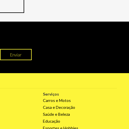
Enviar
Serviços
Carros e Motos
Casa e Decoração
Saúde e Beleza
Educação
Esportes e Hobbies