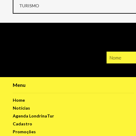
TURISMO
Menu
Home
Notícias
Agenda LondrinaTur
Cadastro
Promoções