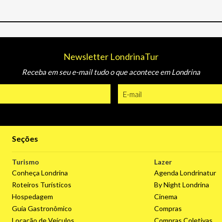
Newsletter LondrinaTur
Receba em seu e-mail tudo o que acontece em Londrina
Seções
Turismo
Lazer
Conheça Londrina
Agenda Londrinatur
Roteiros Turísticos
By Night Londrina
Hospedagem
Cinema
Guia Gastronômico
Compras
Locação de Veículos
Compras Coletivas